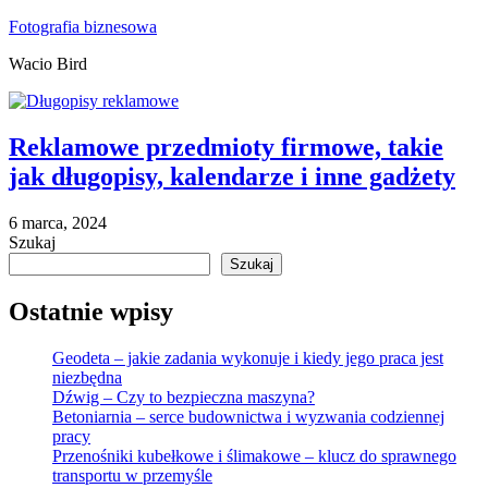
Skip
Fotografia biznesowa
to
Wacio Bird
content
Reklamowe przedmioty firmowe, takie
jak długopisy, kalendarze i inne gadżety
6 marca, 2024
Szukaj
Szukaj
Ostatnie wpisy
Geodeta – jakie zadania wykonuje i kiedy jego praca jest
niezbędna
Dźwig – Czy to bezpieczna maszyna?
Betoniarnia – serce budownictwa i wyzwania codziennej
pracy
Przenośniki kubełkowe i ślimakowe – klucz do sprawnego
transportu w przemyśle