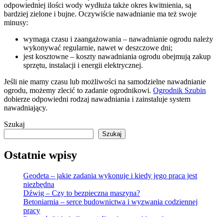
odpowiedniej ilości wody wydłuża także okres kwitnienia, są
bardziej zielone i bujne. Oczywiście nawadnianie ma też swoje
minusy:
wymaga czasu i zaangażowania – nawadnianie ogrodu należy
wykonywać regularnie, nawet w deszczowe dni;
jest kosztowne – koszty nawadniania ogrodu obejmują zakup
sprzętu, instalacji i energii elektrycznej.
Jeśli nie mamy czasu lub możliwości na samodzielne nawadnianie
ogrodu, możemy zlecić to zadanie ogrodnikowi.
Ogrodnik Szubin
dobierze odpowiedni rodzaj nawadniania i zainstaluje system
nawadniający.
Szukaj
Szukaj
Ostatnie wpisy
Geodeta – jakie zadania wykonuje i kiedy jego praca jest
niezbędna
Dźwig – Czy to bezpieczna maszyna?
Betoniarnia – serce budownictwa i wyzwania codziennej
pracy