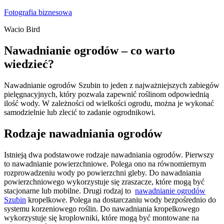
Skip
Fotografia biznesowa
to
Wacio Bird
content
Nawadnianie ogrodów – co warto
wiedzieć?
Nawadnianie ogrodów Szubin to jeden z najważniejszych zabiegów
pielęgnacyjnych, który pozwala zapewnić roślinom odpowiednią
ilość wody. W zależności od wielkości ogrodu, można je wykonać
samodzielnie lub zlecić to zadanie ogrodnikowi.
Rodzaje nawadniania ogrodów
Istnieją dwa podstawowe rodzaje nawadniania ogrodów. Pierwszy
to nawadnianie powierzchniowe. Polega ono na równomiernym
rozprowadzeniu wody po powierzchni gleby. Do nawadniania
powierzchniowego wykorzystuje się zraszacze, które mogą być
stacjonarne lub mobilne. Drugi rodzaj to
nawadnianie ogrodów
Szubin
kropelkowe. Polega na dostarczaniu wody bezpośrednio do
systemu korzeniowego roślin. Do nawadniania kropelkowego
wykorzystuje się kroplowniki, które mogą być montowane na