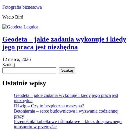
Skip
Fotografia biznesowa
to
Wacio Bird
content
Geodeta – jakie zadania wykonuje i kiedy
jego praca jest niezbędna
12 marca, 2026
Szukaj
Szukaj
Ostatnie wpisy
Geodeta – jakie zadania wykonuje i kiedy jego praca jest
niezbędna
Dźwig – Czy to bezpieczna maszyna?
Betoniarnia – serce budownictwa i wyzwania codziennej
pracy
Przenośniki kubełkowe i ślimakowe – klucz do sprawnego
transportu w przemyśle